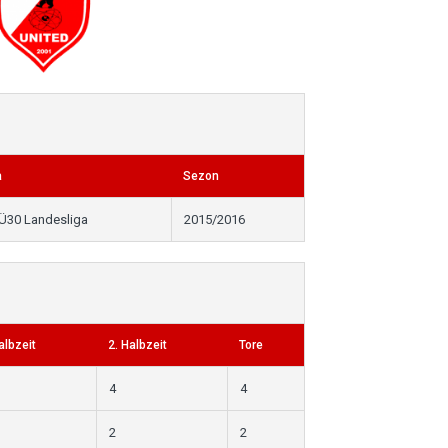
a
Sezon
Ü30 Landesliga
2015/2016
albzeit
2. Halbzeit
Tore
4
4
2
2