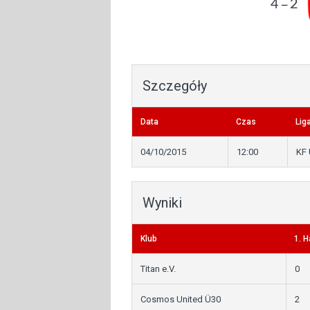
4
2
—
Szczegóły
Data
Czas
Lig
04/10/2015
12:00
KF 
Wyniki
Klub
1. H
Titan e.V.
0
Cosmos United Ü30
2