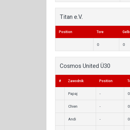
Titan e.V.
Position
Tore
Gelb
0
0
Cosmos United Ü30
#
Zawodnik
Position
T
Papaj
-
0
Chien
-
0
Andi
-
0