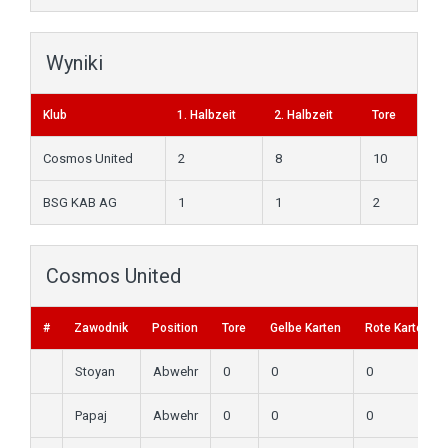
Wyniki
Klub
1. Halbzeit
2. Halbzeit
Tore
Cosmos United
2
8
10
BSG KAB AG
1
1
2
Cosmos United
#
Zawodnik
Position
Tore
Gelbe Karten
Rote Karten
Stoyan
Abwehr
0
0
0
Papaj
Abwehr
0
0
0