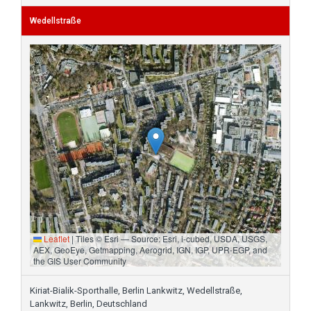
Wedellstraße
Leaflet
|
Tiles © Esri — Source: Esri, i-cubed, USDA, USGS,
AEX, GeoEye, Getmapping, Aerogrid, IGN, IGP, UPR-EGP, and
the GIS User Community
Kiriat-Bialik-Sporthalle, Berlin Lankwitz, Wedellstraße,
Lankwitz, Berlin, Deutschland