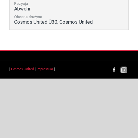
Pozycja
Abwehr
Obecna drużyna
Cosmos United Ü30, Cosmos United
|
Cosmos United
|
Impressum
|