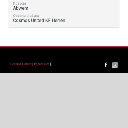
Pozycja
Abwehr
Obecna drużyna
Cosmos United KF Herren
|
Cosmos United
|
Impressum
|